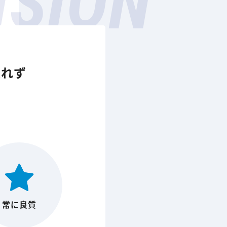
ISION
忘れず
。
常に良質