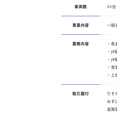
車両数
35台
事業内容
一般
業務内容
・各
・J
・J
・営
・上
取引銀行
りそ
みず
滋賀